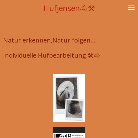
Hufjensen🐴⚒️
Zum
Hauptinhalt
springen
Natur erkennen,Natur folgen...
Individuelle Hufbearbeitung 🛠🐴