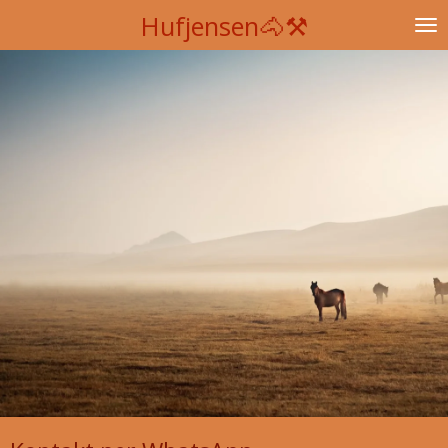
Hufjensen🐴⚒️
Zum
Hauptinhalt
springen